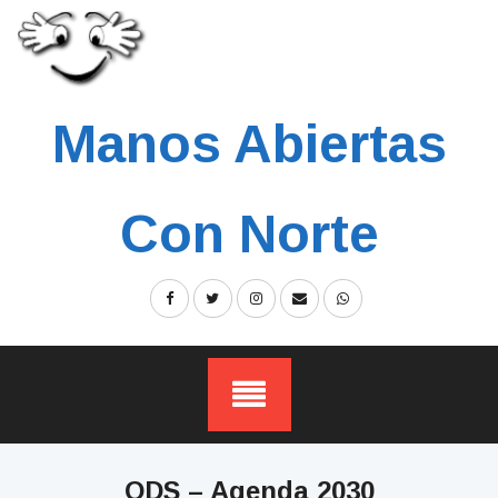
Skip
to
content
Manos Abiertas
Con Norte
ODS – Agenda 2030