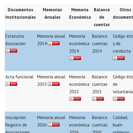
Documentos
Memorias
Memoria
Balance
Otros
Institucionales
Anuales
Económica
de
document
cuentas
Estatutos
Memoria anual
Memoria
Balance
Código éti
Asociación
2014
económica
cuentas
y de
2014
2014
conducta
Acta funcional
Memoria anual
Memoria
Balance
Código éti
2015
económica
cuentas
de
2015
2015
voluntari
Inscripción
Memoria anual
Memoria
Balance
Calidad,
Registro de
2016
económica
cuentas
buen
Asociaciones
2016
2016
gobierno